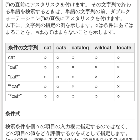
(”)の直前にアスタリスクを付けます。 その文字列で終わ
る単語を検索するときは、単語の文字列の前、ダブルク
ォーテーション(“)の直後にアスタリスクを付けます。
以下に、文字列の指定の例を示します。○は条件にあては
まることを、×はあてはまらないことを示します。
条件の文字列
cat
cats
catalog
wildcat
locate
cat
○
○
○
○
○
“cat”
○
○
×
×
×
“cat*”
○
○
○
×
×
“*cat”
○
○
×
○
×
“*cat*”
○
○
○
○
○
条件式
検索条件を個々の項目の入力欄に指定するのではなく、
どの項目の値をどう評価するかを式として指定します。