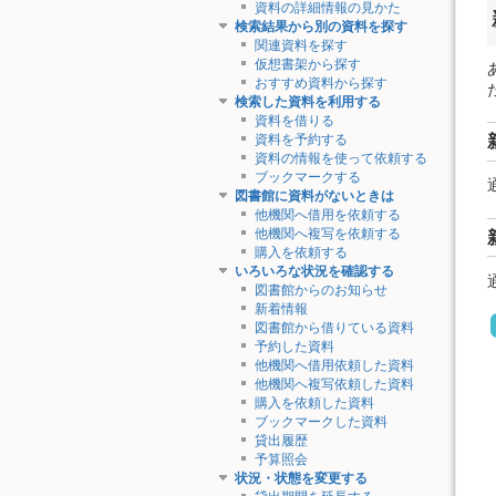
資料の詳細情報の見かた
検索結果から別の資料を探す
関連資料を探す
仮想書架から探す
おすすめ資料から探す
検索した資料を利用する
資料を借りる
資料を予約する
資料の情報を使って依頼する
ブックマークする
図書館に資料がないときは
他機関へ借用を依頼する
他機関へ複写を依頼する
購入を依頼する
いろいろな状況を確認する
図書館からのお知らせ
新着情報
図書館から借りている資料
予約した資料
他機関へ借用依頼した資料
他機関へ複写依頼した資料
購入を依頼した資料
ブックマークした資料
貸出履歴
予算照会
状況・状態を変更する