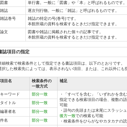
図書
単行書。一般に「図書」や「本」と呼ばれるものです。
雑誌
逐次刊行物。一般に「雑誌」と呼ばれるものです。
雑誌巻号
雑誌の特定の号(巻号)です。
本館所蔵の資料を検索するときだけ指定できます。
論文
図書や雑誌に掲載された個々の記事です。
本館所蔵の資料を検索するときだけ指定できます。
書誌項目の指定
詳細検索で検索条件として指定できる書誌項目は、以下のとおりです。
選択した検索先によっては、表示されない項目、または、これ以外にも
項目名
検索条件の
補足
一致方式
キーワード
部分一致
・「すべてを含む」「いずれかを含む
指定できる検索項目の場合、複数の語
タイトル
部分一致
可能
・語句の先頭または末尾にスラッシュ(
編著者名
部分一致
後方一致
での検索も可能
件名
部分一致
・検索条件をひらがなやカタカナの読