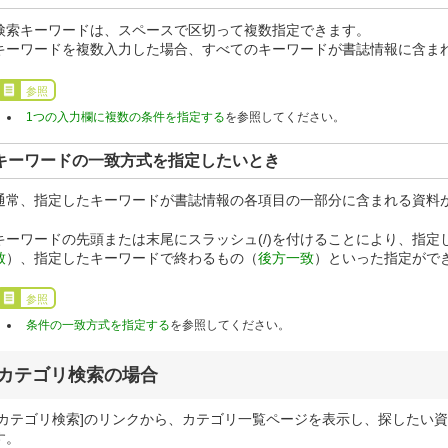
検索キーワードは、スペースで区切って複数指定できます。
キーワードを複数入力した場合、すべてのキーワードが書誌情報に含まれ
参照
1つの入力欄に複数の条件を指定する
を参照してください。
キーワードの一致方式を指定したいとき
通常、指定したキーワードが書誌情報の各項目の一部分に含まれる資料が
キーワードの先頭または末尾にスラッシュ(/)を付けることにより、指
致
）、指定したキーワードで終わるもの（
後方一致
）といった指定がで
参照
条件の一致方式を指定する
を参照してください。
カテゴリ検索の場合
[カテゴリ検索]のリンクから、カテゴリ一覧ページを表示し、探したい
す。