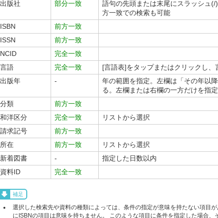
出版社
部分一致
語句の先頭または末尾にスラッシュ(/
方一致での検索も可能
ISBN
前方一致
ISSN
前方一致
NCID
完全一致
言語
完全一致
[言語表]をタップまたはクリックし
出版年
-
年の範囲を指定。左欄は「その年以降
る。左欄または右欄の一方だけを指定
分類
前方一致
和洋区分
完全一致
リストから選択
請求記号
前方一致
所在
前方一致
リストから選択
新着図書
-
指定した日数以内
資料ID
完全一致
補足
選択した検索先や資料の種類によっては、条件の指定が意味を持たない項目が
にISBNの項目は意味を持ちません。 このような項目に条件を指定した場合