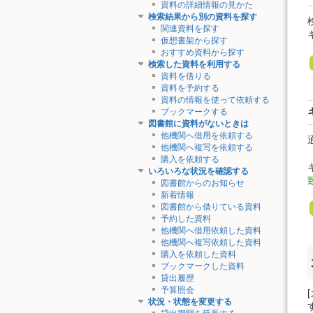
資料の詳細情報の見かた
検索結果から別の資料を探す
関連資料を探す
仮想書架から探す
おすすめ資料から探す
検索した資料を利用する
資料を借りる
資料を予約する
資料の情報を使って依頼する
ブックマークする
図書館に資料がないときは
他機関へ借用を依頼する
他機関へ複写を依頼する
購入を依頼する
いろいろな状況を確認する
図書館からのお知らせ
新着情報
図書館から借りている資料
予約した資料
他機関へ借用依頼した資料
他機関へ複写依頼した資料
購入を依頼した資料
ブックマークした資料
貸出履歴
予算照会
状況・状態を変更する