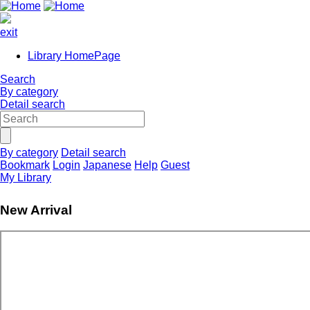
exit
Library HomePage
Search
By category
Detail search
By category
Detail search
Bookmark
Login
Japanese
Help
Guest
My Library
New Arrival